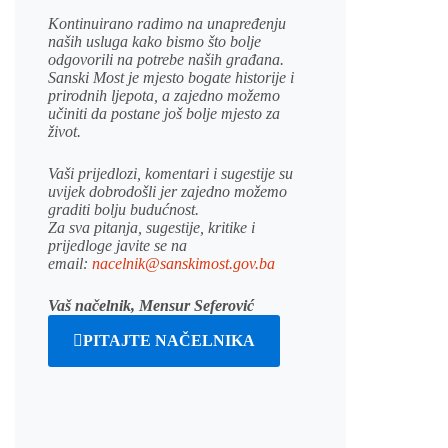
Kontinuirano radimo na unapređenju
naših usluga kako bismo što bolje
odgovorili na potrebe naših građana.
Sanski Most je mjesto bogate historije i
prirodnih ljepota, a zajedno možemo
učiniti da postane još bolje mjesto za
život.
Vaši prijedlozi, komentari i sugestije su
uvijek dobrodošli jer zajedno možemo
graditi bolju budućnost.
Za sva pitanja, sugestije, kritike i
prijedloge javite se na
email:
nacelnik@sanskimost.gov.ba
Vaš načelnik, Mensur Seferović
PITAJTE NAČELNIKA