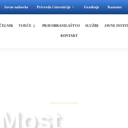
Javne nabavke
Privreda i investicije
Građenje
Katastar
ČELNIK
VIJEĆE
PRAVOBRANILAŠTVO
SLUŽBE
JAVNE INSTI
KONTAKT
STOVE
 Most