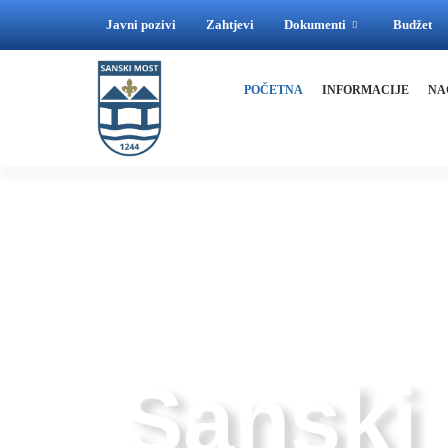
Javni pozivi
Zahtjevi
Dokumenti
Budžet
POČETNA
INFORMACIJE
NA
GDJE RIJEKE SPAJAJU, A LJUDI GRADE MO
Sanski