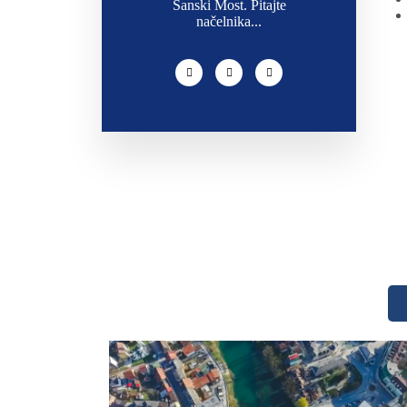
Sanski Most. Pitajte
načelnika...