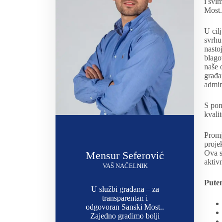
i svi
Most.
U cil
svrhu
nasto
blago
naše 
građa
admin
S pon
kvali
Promj
proje
Ova s
Mensur Seferović
aktiv
VAŠ NAČELNIK
Pute
U službi građana – za
transparentan i
odgovoran Sanski Most..
Zajedno gradimo bolji