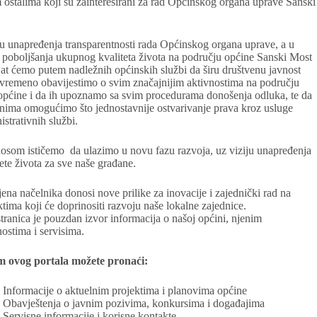
m ostalima koji su zainteresirani za rad Općinskog organa uprave Sanski
ju unapređenja transparentnosti rada Općinskog organa uprave, a u
 poboljšanja ukupnog kvaliteta života na području općine Sanski Most
jat ćemo putem nadležnih općinskih službi da širu društvenu javnost
vremeno obavijestimo o svim značajnijim aktivnostima na području
općine i da ih upoznamo sa svim procedurama donošenja odluka, te da
nima omogućimo što jednostavnije ostvarivanje prava kroz usluge
istrativnih službi.
osom ističemo da ulazimo u novu fazu razvoja, uz viziju unapređenja
tete života za sve naše građane.
ena načelnika donosi nove prilike za inovacije i zajednički rad na
ktima koji će doprinositi razvoju naše lokalne zajednice.
tranica je pouzdan izvor informacija o našoj općini, njenim
nostima i servisima.
m ovog portala možete pronaći:
Informacije o aktuelnim projektima i planovima općine
Obavještenja o javnim pozivima, konkursima i događajima
Servisne informacije i korisne kontakte