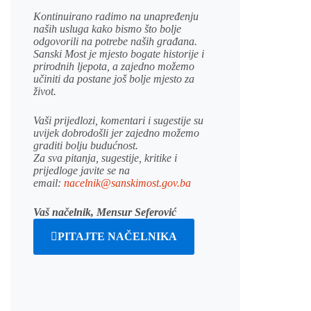
Kontinuirano radimo na unapređenju
naših usluga kako bismo što bolje
odgovorili na potrebe naših građana.
Sanski Most je mjesto bogate historije i
prirodnih ljepota, a zajedno možemo
učiniti da postane još bolje mjesto za
život.
Vaši prijedlozi, komentari i sugestije su
uvijek dobrodošli jer zajedno možemo
graditi bolju budućnost.
Za sva pitanja, sugestije, kritike i
prijedloge javite se na
email:
nacelnik@sanskimost.gov.ba
Vaš načelnik, Mensur Seferović
PITAJTE NAČELNIKA