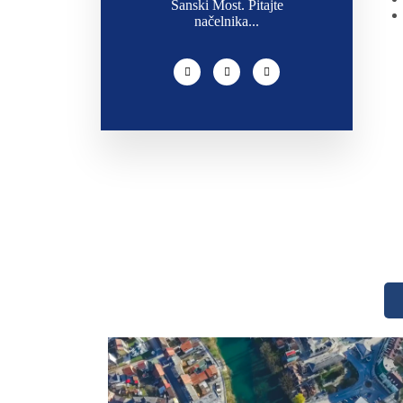
Sanski Most. Pitajte
načelnika...