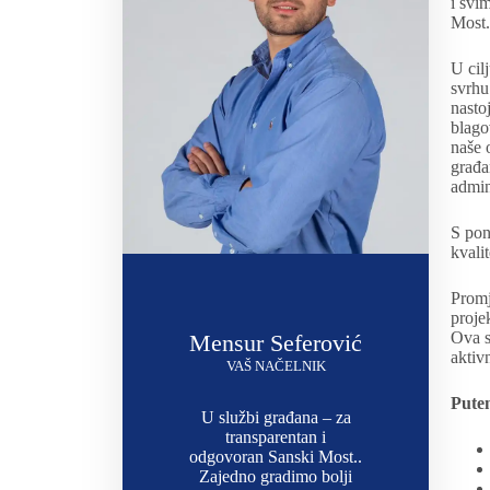
i svi
Most.
U cil
svrhu
nasto
blago
naše 
građa
admin
S pon
kvali
Promj
proje
Ova s
Mensur Seferović
aktiv
VAŠ NAČELNIK
Pute
U službi građana – za
transparentan i
odgovoran Sanski Most..
Zajedno gradimo bolji