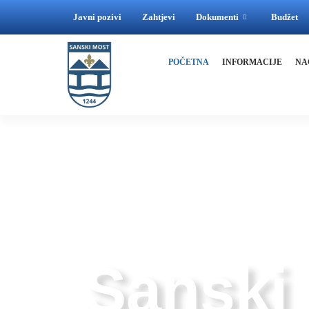
Javni pozivi
Zahtjevi
Dokumenti
Budžet
POČETNA
INFORMACIJE
NA
GDJE RIJEKE SPAJAJU, A LJUDI GRADE MO
Sanski