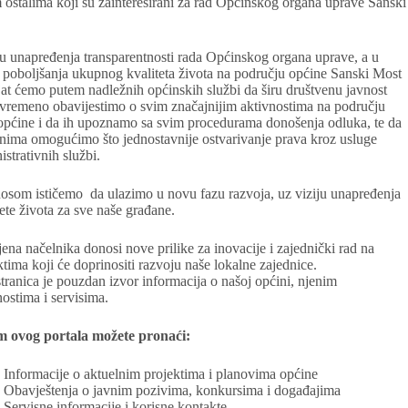
m ostalima koji su zainteresirani za rad Općinskog organa uprave Sanski
ju unapređenja transparentnosti rada Općinskog organa uprave, a u
 poboljšanja ukupnog kvaliteta života na području općine Sanski Most
jat ćemo putem nadležnih općinskih službi da širu društvenu javnost
vremeno obavijestimo o svim značajnijim aktivnostima na području
općine i da ih upoznamo sa svim procedurama donošenja odluka, te da
nima omogućimo što jednostavnije ostvarivanje prava kroz usluge
istrativnih službi.
osom ističemo da ulazimo u novu fazu razvoja, uz viziju unapređenja
tete života za sve naše građane.
ena načelnika donosi nove prilike za inovacije i zajednički rad na
ktima koji će doprinositi razvoju naše lokalne zajednice.
tranica je pouzdan izvor informacija o našoj općini, njenim
nostima i servisima.
m ovog portala možete pronaći:
Informacije o aktuelnim projektima i planovima općine
Obavještenja o javnim pozivima, konkursima i događajima
Servisne informacije i korisne kontakte