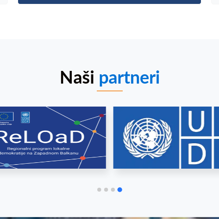
Naši
partneri