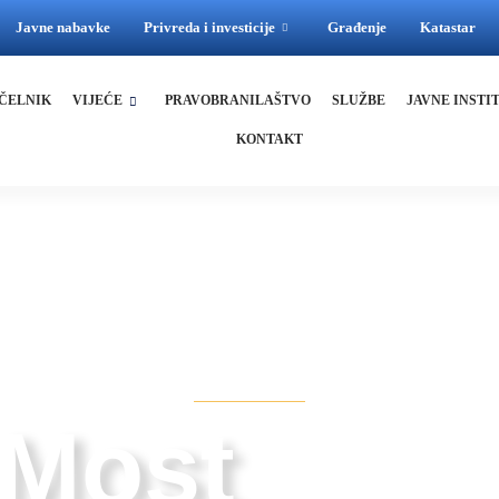
Javne nabavke
Privreda i investicije
Građenje
Katastar
ČELNIK
VIJEĆE
PRAVOBRANILAŠTVO
SLUŽBE
JAVNE INSTI
KONTAKT
STOVE
 Most