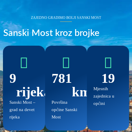
ZAJEDNO GRADIMO BOLJI SANSKI MOST
Sanski Most kroz brojke
9
781
19
rijeka
km²
Mjesnih
zajednica u
Sanski Most –
Površina
općini
grad na devet
općine Sanski
rijeka
Most