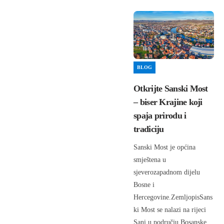
BLOG
Otkrijte Sanski Most
– biser Krajine koji
spaja prirodu i
tradiciju
Sanski Most je općina
smještena u
sjeverozapadnom dijelu
Bosne i
Hercegovine.ZemljopisSans
ki Most se nalazi na rijeci
Sani u području Bosanske