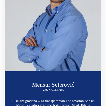
Mensur Seferović
VAŠ NAČELNIK
U službi građana – za transparentan i odgovoran Sanski
Most.. Zajedno gradimo bolji Sanski Most. Pitajte