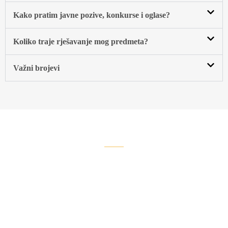
Kako pratim javne pozive, konkurse i oglasе?
Koliko traje rješavanje mog predmeta?
Važni brojevi
GRAD NA DEVET RIJEKA
Turizam
Sanskog Mosta
Istraži rijeke, vodopade i stare utvrde — Sanski Most u kratkim
doživljajima…