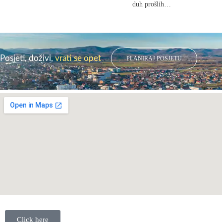
duh prošlih…
Posjeti, doživi,
vrati se opet
PLANIRAJ POSJETU
Click here