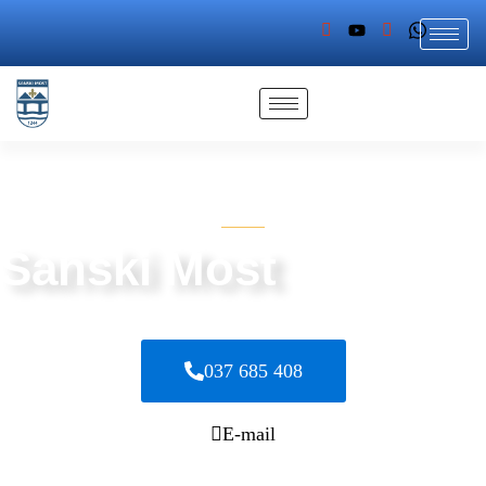
GDJE RIJEKE SPAJAJU, A LJUDI GRADE MOSTOVE
Sanski Most
Grad koji povezuje ljude, prirodu i ideje
037 685 408
E-mail