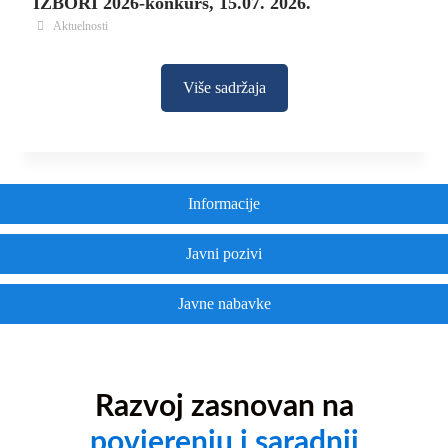
IZBORI 2026-konkurs, 15.07. 2026.
Aktuelnosti
Više sadržaja
Informacije
Javni pozivi
Javne nabavke
Razvoj zasnovan na
povjerenju i saradnji