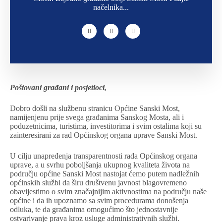
načelnika...
Poštovani građani i posjetioci,
Dobro došli na službenu stranicu Općine Sanski Most,
namijenjenu prije svega građanima Sanskog Mosta, ali i
poduzetnicima, turistima, investitorima i svim ostalima koji su
zainteresirani za rad Općinskog organa uprave Sanski Most.
U cilju unapređenja transparentnosti rada Općinskog organa
uprave, a u svrhu poboljšanja ukupnog kvaliteta života na
području općine Sanski Most nastojat ćemo putem nadležnih
općinskih službi da širu društvenu javnost blagovremeno
obavijestimo o svim značajnijim aktivnostima na području naše
općine i da ih upoznamo sa svim procedurama donošenja
odluka, te da građanima omogućimo što jednostavnije
ostvarivanje prava kroz usluge administrativnih službi.