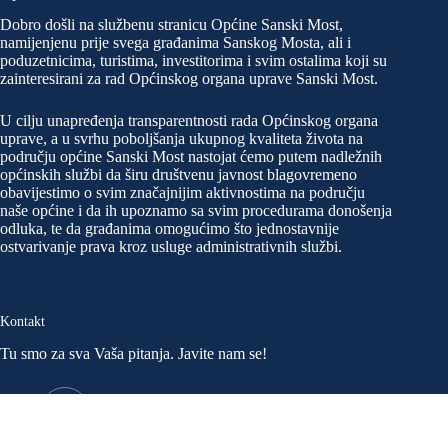
Dobro došli na službenu stranicu Općine Sanski Most,
namijenjenu prije svega građanima Sanskog Mosta, ali i
poduzetnicima, turistima, investitorima i svim ostalima koji su
zainteresirani za rad Općinskog organa uprave Sanski Most.
U cilju unapređenja transparentnosti rada Općinskog organa
uprave, a u svrhu poboljšanja ukupnog kvaliteta života na
području općine Sanski Most nastojat ćemo putem nadležnih
općinskih službi da širu društvenu javnost blagovremeno
obavijestimo o svim značajnijim aktivnostima na području
naše općine i da ih upoznamo sa svim procedurama donošenja
odluka, te da građanima omogućimo što jednostavnije
ostvarivanje prava kroz usluge administrativnih službi.
Kontakt
Tu smo za sva Vaša pitanja. Javite nam se!
Adresa:
Trg ljiljana 1. 79260 Sanski Most