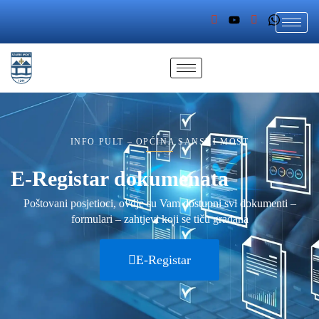
INFO PULT – OPĆINA SANSKI MOST
E-Registar dokumenata
Poštovani posjetioci, ovdje su Vam dostupni svi dokumenti –
formulari – zahtjevi koji se tiču građana
E-Registar