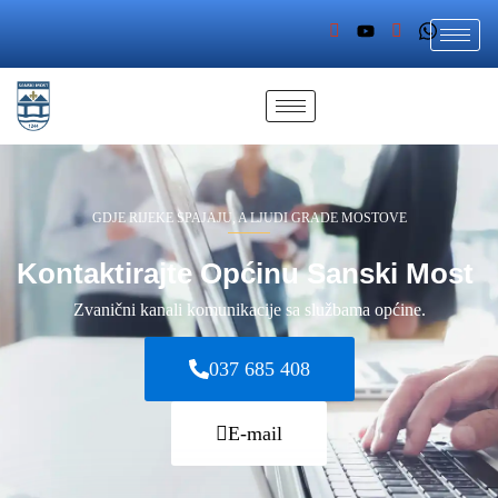
GDJE RIJEKE SPAJAJU, A LJUDI GRADE MOSTOVE
Kontaktirajte Općinu Sanski Most
Zvanični kanali komunikacije sa službama općine.
037 685 408
E-mail