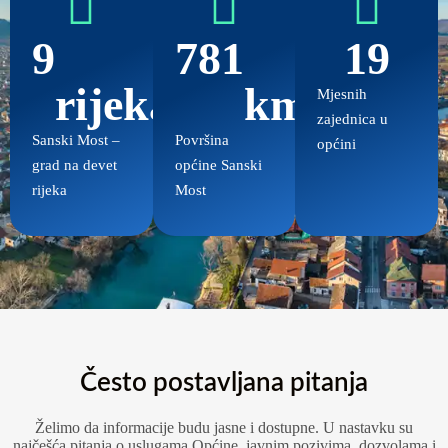
9
781
19
rijeka
km²
Mjesnih
zajednica u
Sanski Most –
Površina
općini
grad na devet
općine Sanski
rijeka
Most
Često postavljana pitanja
Želimo da informacije budu jasne i dostupne. U nastavku su
najčešća pitanja o uslugama Općine, javnim pozivima, dozvolama i